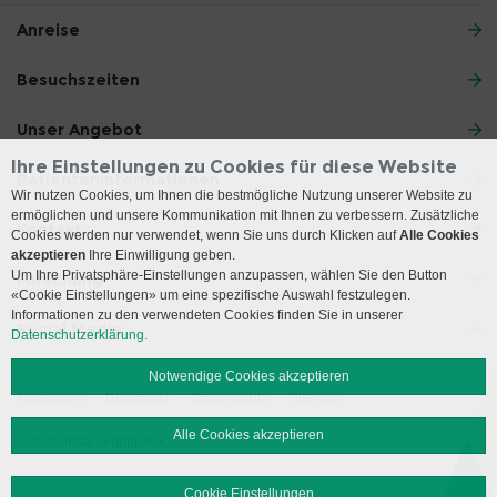
Anreise
Besuchszeiten
Unser Angebot
Ihre Einstellungen zu Cookies für diese Website
Patienteninformationen
Wir nutzen Cookies, um Ihnen die bestmögliche Nutzung unserer Website zu
ermöglichen und unsere Kommunikation mit Ihnen zu verbessern. Zusätzliche
Kontakt
Cookies werden nur verwendet, wenn Sie uns durch Klicken auf
Alle Cookies
akzeptieren
Ihre Einwilligung geben.
Um Ihre Privatsphäre-Einstellungen anzupassen, wählen Sie den Button
Forschung
«Cookie Einstellungen» um eine spezifische Auswahl festzulegen.
Informationen zu den verwendeten Cookies finden Sie in unserer
Social Media
Datenschutzerklärung.
Notwendige Cookies akzeptieren
Impressum
Disclaimer
Datenschutz
Sitemap
Alle Cookies akzeptieren
© 2026 Insel Gruppe AG
Cookie Einstellungen