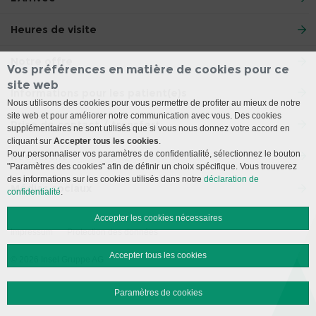
Heures de visite
Notre offre
Vos préférences en matière de cookies pour ce
site web
Informations pour les patient(e)s
Nous utilisons des cookies pour vous permettre de profiter au mieux de notre
site web et pour améliorer notre communication avec vous. Des cookies
Prise de contact / transfert
supplémentaires ne sont utilisés que si vous nous donnez votre accord en
cliquant sur
Accepter tous les cookies
.
Pour personnaliser vos paramètres de confidentialité, sélectionnez le bouton
Recherche
"Paramètres des cookies" afin de définir un choix spécifique. Vous trouverez
des informations sur les cookies utilisés dans notre
déclaration de
Médias sociaux
confidentialité
.
Accepter les cookies nécessaires
Impressum
Protection des données
Accepter tous les cookies
© 2026 Insel Gruppe AG
Paramètres de cookies