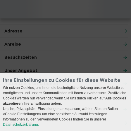
Adresse
Anreise
Besuchszeiten
Unser Angebot
Ihre Einstellungen zu Cookies für diese Website
Patienteninformationen
Wir nutzen Cookies, um Ihnen die bestmögliche Nutzung unserer Website zu
ermöglichen und unsere Kommunikation mit Ihnen zu verbessern. Zusätzliche
Kontakt
Cookies werden nur verwendet, wenn Sie uns durch Klicken auf
Alle Cookies
akzeptieren
Ihre Einwilligung geben.
Um Ihre Privatsphäre-Einstellungen anzupassen, wählen Sie den Button
Forschung
«Cookie Einstellungen» um eine spezifische Auswahl festzulegen.
Informationen zu den verwendeten Cookies finden Sie in unserer
Social Media
Datenschutzerklärung.