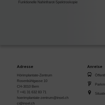
Funktionelle Nahinfrarot-Spektroskopie
Adresse
Anreise
Hörimplantate-Zentrum
Öffent
Rosenbühlgasse 10
Parkmö
CH-3010 Bern
T +41 31 632 83 71
Situat
hoerimplantate-zentrum@insel.ch
ci@insel.ch