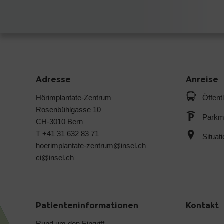
Adresse
Anreise
Hörimplantate-Zentrum
Öffent
Rosenbühlgasse 10
Parkmö
CH-3010 Bern
T +41 31 632 83 71
Situat
hoerimplantate-zentrum@insel.ch
ci@insel.ch
Patienteninformationen
Kontakt
Rund um den Eingriff