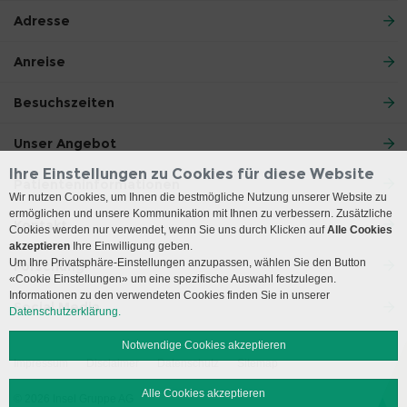
Adresse
Anreise
Besuchszeiten
Unser Angebot
Ihre Einstellungen zu Cookies für diese Website
Patienteninformationen
Wir nutzen Cookies, um Ihnen die bestmögliche Nutzung unserer Website zu
ermöglichen und unsere Kommunikation mit Ihnen zu verbessern. Zusätzliche
Kontakt
Cookies werden nur verwendet, wenn Sie uns durch Klicken auf
Alle Cookies
akzeptieren
Ihre Einwilligung geben.
Um Ihre Privatsphäre-Einstellungen anzupassen, wählen Sie den Button
Forschung
«Cookie Einstellungen» um eine spezifische Auswahl festzulegen.
Informationen zu den verwendeten Cookies finden Sie in unserer
Social Media
Datenschutzerklärung.
Notwendige Cookies akzeptieren
Impressum
Disclaimer
Datenschutz
Sitemap
Alle Cookies akzeptieren
© 2026 Insel Gruppe AG