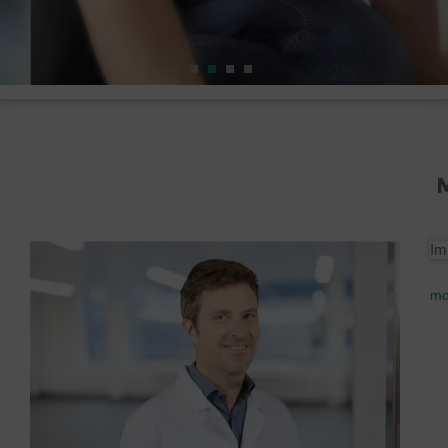
M
Im
mo