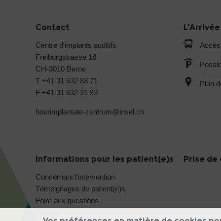
Contact
L'Arrivée
Centre d'implants auditifs
Accès
Freiburgstrasse 18
Possib
CH-3010 Berne
T +41 31 632 83 71
Plan d
F +41 31 632 31 93
hoerimplantate-zentrum@
insel.ch
Informations pour les patient(e)s
Prise de 
Concernant l'intervention
Témoignages de patient(e)s
Foire aux questions
Médias
Vos préférences en matière de cookies po