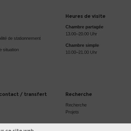
Heures de visite
Chambre partagée
13.00–20.00 Uhr
ilité de stationnement
Chambre simple
e situation
10.00–21.00 Uhr
contact / transfert
Recherche
Recherche
Projets
ur ce site web