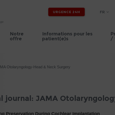
FR
URGENCE 24H
Notre
Informations pour les
P
offre
patient(e)s
/ 
: JAMA Otolaryngology-Head & Neck Surgery
al journal: JAMA Otolaryngolo
ng Preservation During Cochlear Implantation