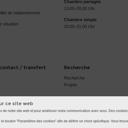
Chambre partagée
13.00–20.00 Uhr
ilité de stationnement
Chambre simple
e situation
10.00–21.00 Uhr
contact / transfert
Recherche
Recherche
Projets
ur ce site web
ux de notre site web et pour améliorer notre communication avec vous. Des cookies
le bouton "Paramètres des cookies" afin de définir un choix spécifique. Vous trouve