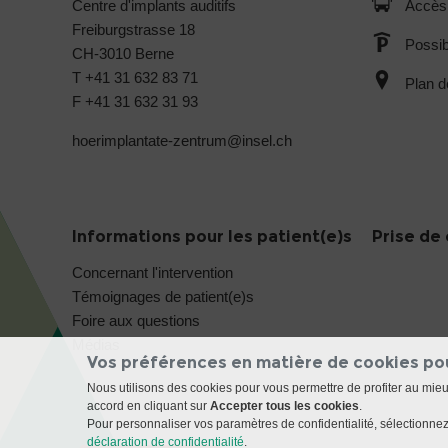
Centre d'implants auditifs
Accès
Freiburgstrasse 18
Possib
CH-3010 Berne
T +41 31 632 83 71
Plan d
F +41 31 632 31 93
hoerimplantate-zentrum@
insel.ch
Informations pour les patient(e)s
Prise de 
Concernant l'intervention
Témoignages de patient(e)s
Foire aux questions
Médias
Vos préférences en matière de cookies po
Nous utilisons des cookies pour vous permettre de profiter au mie
accord en cliquant sur
Accepter tous les cookies
.
Pour personnaliser vos paramètres de confidentialité, sélectionnez 
déclaration de confidentialité
.